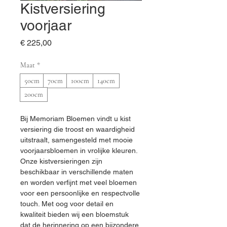
Kistversiering
voorjaar
Prijs
€ 225,00
Maat
*
50cm
70cm
100cm
140cm
200cm
Bij Memoriam Bloemen vindt u kist 
versiering die troost en waardigheid 
uitstraalt, samengesteld met mooie 
voorjaarsbloemen in vrolijke kleuren. 
Onze kistversieringen zijn 
beschikbaar in verschillende maten 
en worden verfijnt met veel bloemen 
voor een persoonlijke en respectvolle 
touch. Met oog voor detail en 
kwaliteit bieden wij een bloemstuk 
dat de herinnering op een bijzondere 