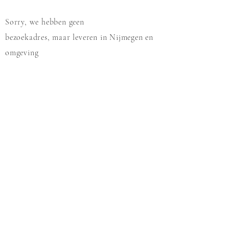
Sorry, we hebben geen
bezoekadres, maar leveren in Nijmegen en
omgeving
KvK:
09146446
Voorbeelden rouwwerk