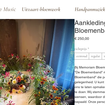
w Music
Uitvaart-bloemwerk
Handpanmuziek
Aankledin
Bloemenb
Prijs
€ 250,00
richtprijs
*
eenvoud
regular
Bij Memoriam Bloemen
"De Bloemenband" m
Bloemenband" die p
gelegenheid. U kunt
ons te laten opmaken
te doen. Wij stemme
wensen, waardoor de 
bepaald. Onze perso