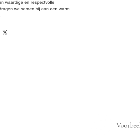
en waardige en respectvolle 
 dragen we samen bij aan een warm 
.
Voorbee